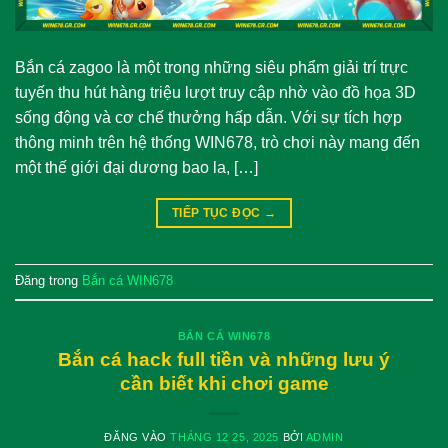
Bắn cá zagoo là một trong những siêu phẩm giải trí trực
tuyến thu hút hàng triệu lượt truy cập nhờ vào đồ họa 3D
sống động và cơ chế thưởng hấp dẫn. Với sự tích hợp
thông minh trên hệ thống WIN678, trò chơi này mang đến
một thế giới đại dương bao la, […]
TIẾP TỤC ĐỌC
→
Đăng trong
Bắn cá WIN678
BẮN CÁ WIN678
Bắn cá hack full tiền và những lưu ý
cần biết khi chơi game
ĐĂNG VÀO
THÁNG 12 25, 2025
BỞI
ADMIN