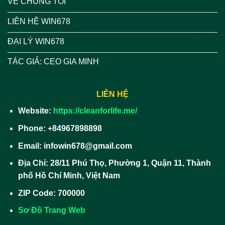
VỀ CHÚNG TÔI
LIÊN HỆ WIN678
ĐẠI LÝ WIN678
TÁC GIẢ: CEO GIA MINH
LIÊN HỆ
Website:
https://cleanforlife.me/
Phone: +849678
98
898
Email:
infowin678@gmail.com
Địa Chỉ: 28/11 Phú Thọ, Phường 1, Quận 11, Thành
phố Hồ Chí Minh, Việt Nam
ZIP Code: 700000
Sơ Đồ Trang Web