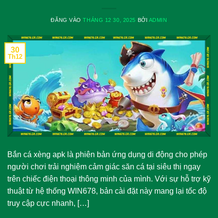
ĐĂNG VÀO
THÁNG 12 30, 2025
BỞI
ADMIN
30
Th12
Bắn cá xèng apk là phiên bản ứng dụng di động cho phép
người chơi trải nghiệm cảm giác săn cá tại siêu thị ngay
trên chiếc điện thoại thông minh của mình. Với sự hỗ trợ kỹ
thuật từ hệ thống WIN678, bản cài đặt này mang lại tốc độ
truy cập cực nhanh, […]