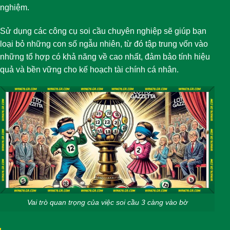
nghiệm.
Sử dụng các công cụ soi cầu chuyên nghiệp sẽ giúp bạn
loại bỏ những con số ngẫu nhiên, từ đó tập trung vốn vào
những tổ hợp có khả năng về cao nhất, đảm bảo tính hiệu
quả và bền vững cho kế hoạch tài chính cá nhân.
Vai trò quan trọng của việc soi cầu 3 càng vào bờ