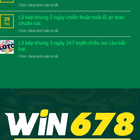
1
nhật
ở
Chức năng bình luận bị tắt
ngày
kèo
Nổ
tuyệt
nhà
hũ
kỹ
Lô kép khung 5 ngày chiến thuật nuôi lô an toàn
cái
29
777
đánh
chuẩn xác
siêu
Th1
trải
nhanh
tốc
ở
Chức năng bình luận bị tắt
nghiệm
thắng
Lô
game
lớn
kép
slot
Lô kép khung 3 ngày 247 tuyệt chiêu soi cầu bất
khung
kinh
bại
5
điển
ở
Chức năng bình luận bị tắt
ngày
đỉnh
Lô
chiến
cao
kép
thuật
khung
nuôi
3
lô
ngày
an
247
toàn
tuyệt
chuẩn
chiêu
xác
soi
cầu
bất
bại