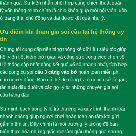
thành quả. Sự kiên nhẫn phối hợp cùng chiến thuật quản
lý vốn thông minh chính là chìa khóa giúp mỗi hội viên luôn
ở trạng thái chủ động và đạt được kết quả như ý.
Ưu điểm khi tham gia soi cầu tại hệ thống uy
tín
Chúng tôi cung cấp nền tảng thống kê dữ liệu siêu tốc giúp
hội viên tiết kiệm thời gian và công sức trong việc chọn số.
Hệ thống cập nhật bảng kết quả xổ số nhanh nhất, tích hợp
các công cụ soi
cầu 3 càng vào bờ
hoàn toàn miễn phí
cho người dùng. Bạn có thể dễ dàng tra cứu lịch sử lô gan,
tần suất đầu đuôi và các gợi ý từ những chuyên gia soi
cầu hàng đầu.
Sự minh bạch trong tỷ lệ trả thưởng và quy trình thanh toán
nhanh chóng giúp người chơi hoàn toàn an tâm khi gửi
gắm niềm tin. Đây chính là môi trường lý tưởng để bạn
hiện thực hóa những giấc mơ làm giàu thông qua những