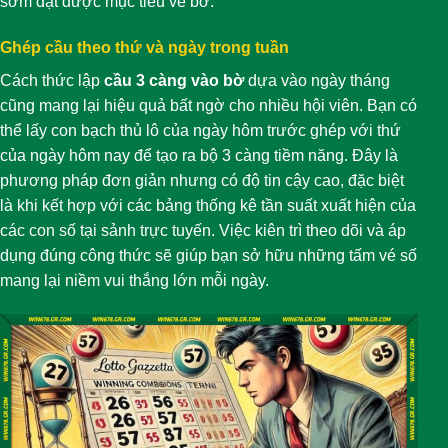
sớm đạt được mục tiêu về bờ.
Ghép cầu theo thứ và ngày trong tuần
Cách thức lập
cầu 3 càng vào bờ
dựa vào ngày tháng
cũng mang lại hiệu quả bất ngờ cho nhiều hội viên. Bạn có
thể lấy con bạch thủ lô của ngày hôm trước ghép với thứ
của ngày hôm nay để tạo ra bộ 3 càng tiềm năng. Đây là
phương pháp đơn giản nhưng có độ tin cậy cao, đặc biệt
là khi kết hợp với các bảng thống kê tần suất xuất hiện của
các con số tại sảnh trực tuyến. Việc kiên trì theo dõi và áp
dụng đúng công thức sẽ giúp bạn sở hữu những tấm vé số
mang lại niềm vui thắng lớn mỗi ngày.